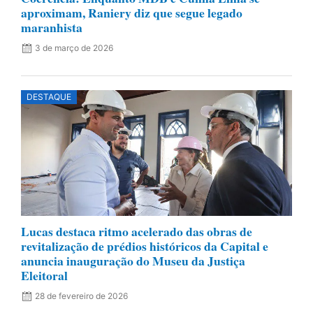
aproximam, Raniery diz que segue legado
maranhista
3 de março de 2026
DESTAQUE
Lucas destaca ritmo acelerado das obras de
revitalização de prédios históricos da Capital e
anuncia inauguração do Museu da Justiça
Eleitoral
28 de fevereiro de 2026