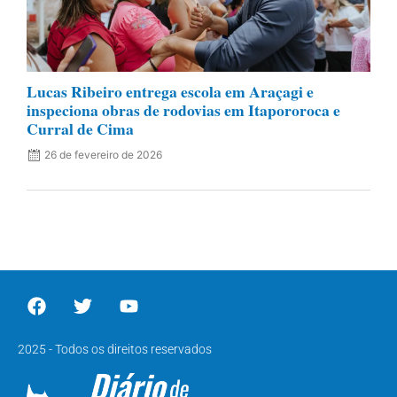
Lucas Ribeiro entrega escola em Araçagi e
inspeciona obras de rodovias em Itapororoca e
Curral de Cima
26 de fevereiro de 2026
2025 - Todos os direitos reservados