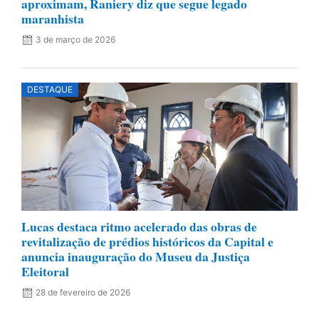
aproximam, Raniery diz que segue legado
maranhista
3 de março de 2026
DESTAQUE
Lucas destaca ritmo acelerado das obras de
revitalização de prédios históricos da Capital e
anuncia inauguração do Museu da Justiça
Eleitoral
28 de fevereiro de 2026