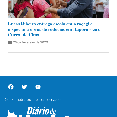
Lucas Ribeiro entrega escola em Araçagi e
inspeciona obras de rodovias em Itapororoca e
Curral de Cima
26 de fevereiro de 2026
2025 - Todos os direitos reservados