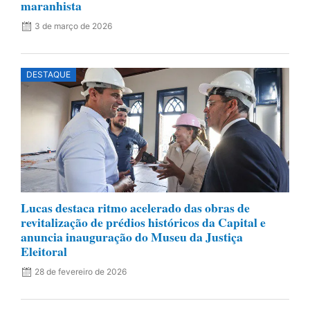
maranhista
3 de março de 2026
DESTAQUE
Lucas destaca ritmo acelerado das obras de
revitalização de prédios históricos da Capital e
anuncia inauguração do Museu da Justiça
Eleitoral
28 de fevereiro de 2026