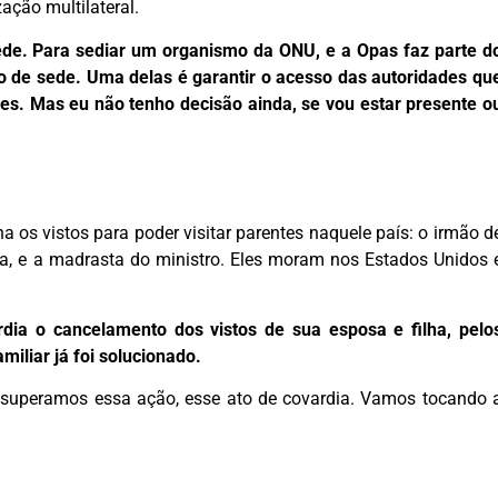
ação multilateral.
 sede. Para sediar um organismo da ONU, e a Opas faz parte d
 de sede. Uma delas é garantir o acesso das autoridades qu
des. Mas eu não tenho decisão ainda, se vou estar presente o
 os vistos para poder visitar parentes naquele país: o irmão d
ha, e a madrasta do ministro. Eles moram nos Estados Unidos 
rdia o cancelamento dos vistos de sua esposa e filha, pelo
iliar já foi solucionado.
Já superamos essa ação, esse ato de covardia. Vamos tocando 