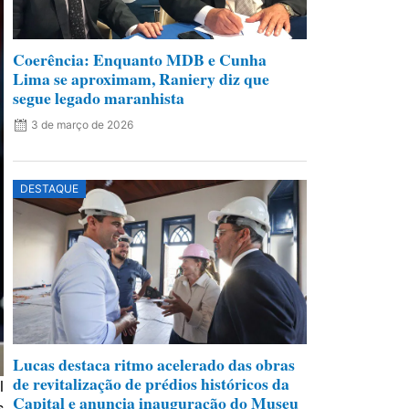
Coerência: Enquanto MDB e Cunha
Lima se aproximam, Raniery diz que
segue legado maranhista
3 de março de 2026
DESTAQUE
Lucas destaca ritmo acelerado das obras
de revitalização de prédios históricos da
l
Capital e anuncia inauguração do Museu
s