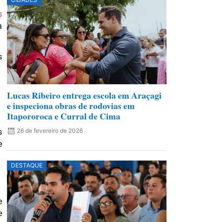
s
a
s
Lucas Ribeiro entrega escola em Araçagi
e inspeciona obras de rodovias em
Itapororoca e Curral de Cima
26 de fevereiro de 2026
s
e
DESTAQUE
e
e