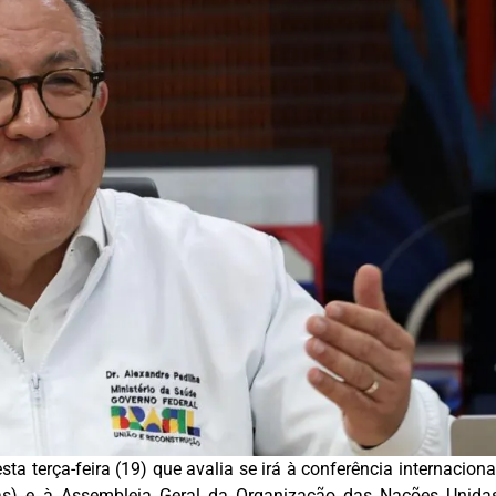
ta terça-feira (19) que avalia se irá à conferência internaciona
s) e à Assembleia Geral da Organização das Nações Unida