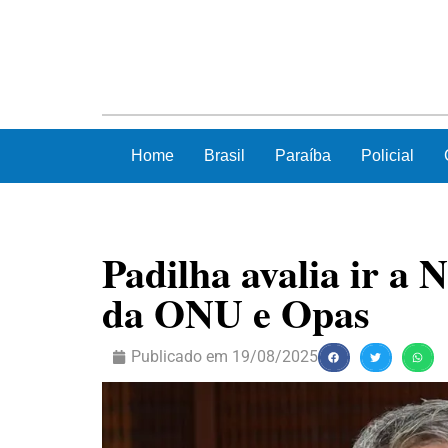
Home
Brasil
Paraíba
Policial
Padilha avalia ir a
da ONU e Opas
Publicado em
19/08/2025