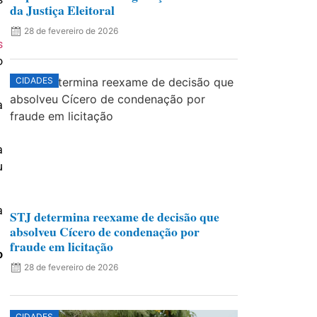
da Justiça Eleitoral
28 de fevereiro de 2026
s
o
CIDADES
a
a
u
a
STJ determina reexame de decisão que
absolveu Cícero de condenação por
fraude em licitação
o
28 de fevereiro de 2026
CIDADES