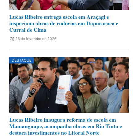
Lucas Ribeiro entrega escola em Araçagi e
inspeciona obras de rodovias em Itapororoca e
Curral de Cima
26 de fevereiro de 2026
DESTAQUE
Lucas Ribeiro inaugura reforma de escola em
Mamanguape, acompanha obras em Rio Tinto e
destaca investimentos no Litoral Norte