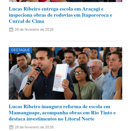
Lucas Ribeiro entrega escola em Araçagi e
inspeciona obras de rodovias em Itapororoca e
Curral de Cima
26 de fevereiro de 2026
DESTAQUE
Lucas Ribeiro inaugura reforma de escola em
Mamanguape, acompanha obras em Rio Tinto e
destaca investimentos no Litoral Norte
26 de fevereiro de 2026