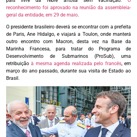
país livre da febre aftosa sem vacinação.
O
reconhecimento foi aprovado na reunião da assembleia-
geral da entidade, em 29 de maio
.
O presidente brasileiro deverá se encontrar com a prefeita
de Paris, Ane Hidalgo, e viajará a Toulon, onde manterá
outro encontro com Macron, desta vez na Base da
Marinha Francesa, para tratar do Programa de
Desenvolvimento de Submarinos (ProSub), uma
retribuição
à mesma agenda realizada pelo francês
, em
março do ano passado, durante sua visita de Estado ao
Brasil.