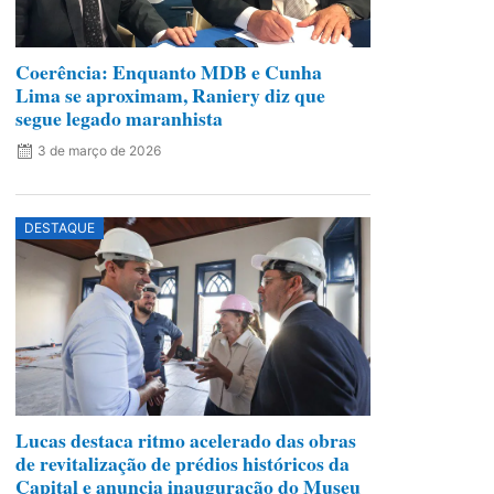
Coerência: Enquanto MDB e Cunha
Lima se aproximam, Raniery diz que
segue legado maranhista
3 de março de 2026
DESTAQUE
Lucas destaca ritmo acelerado das obras
de revitalização de prédios históricos da
Capital e anuncia inauguração do Museu