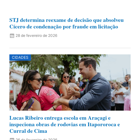
STJ determina reexame de decisão que absolveu
Cícero de condenação por fraude em licitação
28 de fevereiro de 2026
CIDADES
Lucas Ribeiro entrega escola em Araçagi e
inspeciona obras de rodovias em Itapororoca e
Curral de Cima
26 de fevereiro de 2026