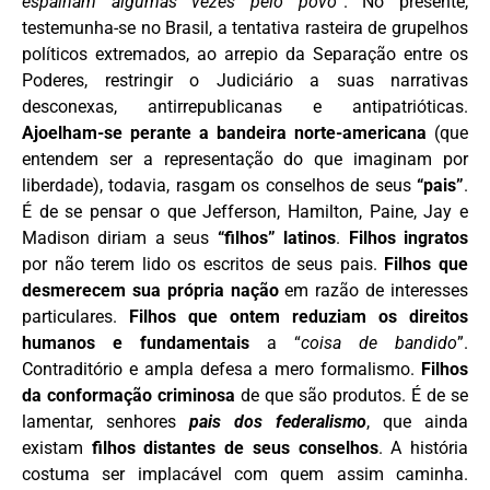
espalham algumas vezes pelo povo
”. No presente,
testemunha-se no Brasil, a tentativa rasteira de grupelhos
políticos extremados, ao arrepio da Separação entre os
Poderes, restringir o Judiciário a suas narrativas
desconexas, antirrepublicanas e antipatrióticas.
Ajoelham-se perante a bandeira norte-americana
(que
entendem ser a representação do que imaginam por
liberdade), todavia, rasgam os conselhos de seus
“pais”
.
É de se pensar o que Jefferson, Hamilton, Paine, Jay e
Madison diriam a seus
“filhos” latinos
.
Filhos ingratos
por não terem lido os escritos de seus pais.
Filhos que
desmerecem sua própria nação
em razão de interesses
particulares.
Filhos que ontem reduziam os direitos
humanos e fundamentais
a “
coisa de bandido
”.
Contraditório e ampla defesa a mero formalismo.
Filhos
da conformação criminosa
de que são produtos. É de se
lamentar, senhores
pais dos federalismo
, que ainda
existam
filhos distantes de seus conselhos
. A história
costuma ser implacável com quem assim caminha.