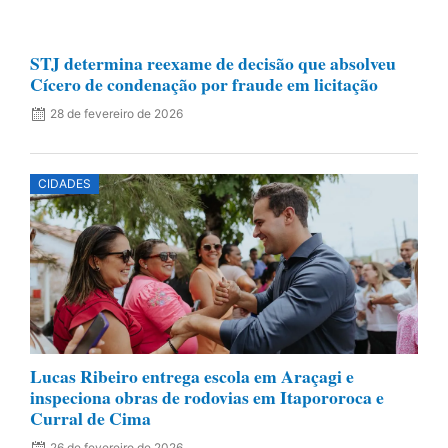
STJ determina reexame de decisão que absolveu
Cícero de condenação por fraude em licitação
28 de fevereiro de 2026
CIDADES
Lucas Ribeiro entrega escola em Araçagi e
inspeciona obras de rodovias em Itapororoca e
Curral de Cima
26 de fevereiro de 2026