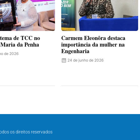
 tema de TCC no
Carmem Eleonôra destaca
o Maria da Penha
importância da mulher na
Engenharia
lho de 2026
24 de junho de 2026
odos os direitos reservados