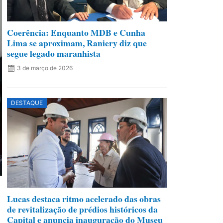
Coerência: Enquanto MDB e Cunha
Lima se aproximam, Raniery diz que
segue legado maranhista
3 de março de 2026
DESTAQUE
Lucas destaca ritmo acelerado das obras
de revitalização de prédios históricos da
Capital e anuncia inauguração do Museu