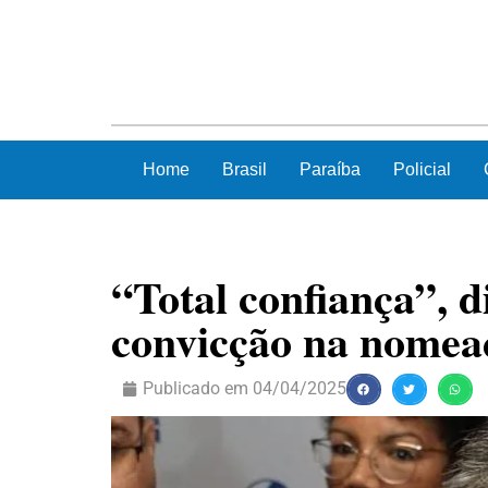
Home
Brasil
Paraíba
Policial
“Total confiança”, d
convicção na nomea
Publicado em
04/04/2025