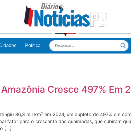
Cidades
Política
a Amazônia Cresce 497% Em 
atingiu 36,3 mil km² em 2024, um aupleto de 497% em com
pal fator para o crescente das queimadas, que subiram qu
o […]