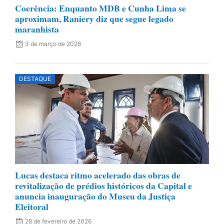
Coerência: Enquanto MDB e Cunha Lima se
aproximam, Raniery diz que segue legado
maranhista
3 de março de 2026
DESTAQUE
Lucas destaca ritmo acelerado das obras de
revitalização de prédios históricos da Capital e
anuncia inauguração do Museu da Justiça
Eleitoral
28 de fevereiro de 2026