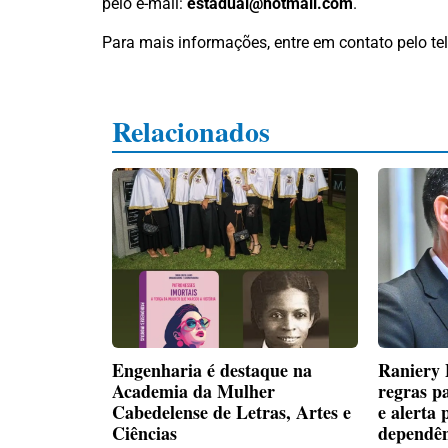
pelo e-mail:
estadual@hotmail.com
.
Para mais informações, entre em contato pelo te
Relacionados
Engenharia é destaque na
Raniery 
Academia da Mulher
regras p
Cabedelense de Letras, Artes e
e alerta
Ciências
dependên