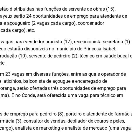
ão distribuídas nas funções de servente de obras (15),
 Bayeux serão 24 oportunidades de emprego para atendente de
ista e açougueiro (2 vagas cada cargo), coordenador
cada cargo), etc.
vagas para vendedor pracista (17), recepcionista secretária (1)
go estarão disponíveis no município de Princesa Isabel:
produção (10), servente de pedreiro (2), técnico em saúde bucal 
tc.
om 23 vagas em diversas funções, entre as quais operador de
 e laticínios, balconista de açougue e encarregado de
aporanga, serão ofertadas três oportunidades de emprego para
 (uma). E no Conde, será oferecida uma vaga para técnico em
 de emprego para pedreiro (8), porteiro e atendente de farmáci
rmácia (3), consultor de vendas, depilador de couros e peles,
cargo), analista de marketing e analista de mercado (uma vaga