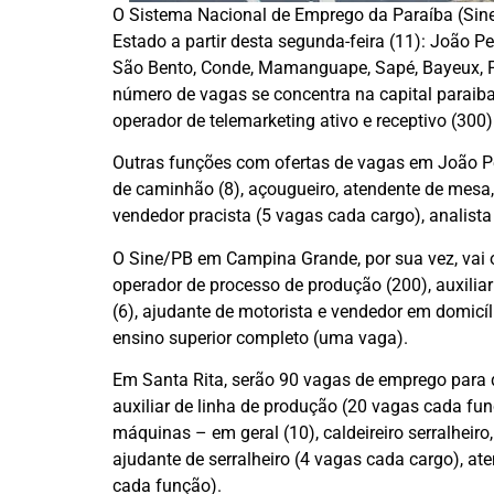
O Sistema Nacional de Emprego da Paraíba (Sin
Estado a partir desta segunda-feira (11): João P
São Bento, Conde, Mamanguape, Sapé, Bayeux, Pa
número de vagas se concentra na capital paraib
operador de telemarketing ativo e receptivo (300)
Outras funções com ofertas de vagas em João P
de caminhão (8), açougueiro, atendente de mesa, 
vendedor pracista (5 vagas cada cargo), analista 
O Sine/PB em Campina Grande, por sua vez, vai o
operador de processo de produção (200), auxiliar
(6), ajudante de motorista e vendedor em domicí
ensino superior completo (uma vaga).
Em Santa Rita, serão 90 vagas de emprego para
auxiliar de linha de produção (20 vagas cada fu
máquinas – em geral (10), caldeireiro serralheir
ajudante de serralheiro (4 vagas cada cargo), aten
cada função).