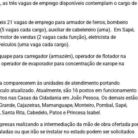
o, as três vagas de emprego disponíveis contemplam o cargo de
veis 21 vagas de emprego para armador de ferros, bombeiro
es (5 vagas cada cargo), auxiliar de cabelereiro (uma). Em Sapé,
motor de vendas (2 vagas cada função), eletricista de
e veículos (uma vaga cada cargo).
uape para carregador (armazém), operador de flotador na
e operador de evaporador para concentração de xarope na
s a comparecerem às unidades de atendimento portando
rículo atualizado. Atualmente, são 16 postos em funcionamento
ntos nas Casas da Cidadania em João Pessoa. Os demais estão
 Grande, Cajazeiras, Mamanguape, Monteiro, Pombal, Sapé,
 Santa Rita, Cabedelo, Patos e Princesa Isabel.
presas realizando a intermediação da mão de obra ofertada po
ladas ou que irão se instalar no estado podem ser solicitados