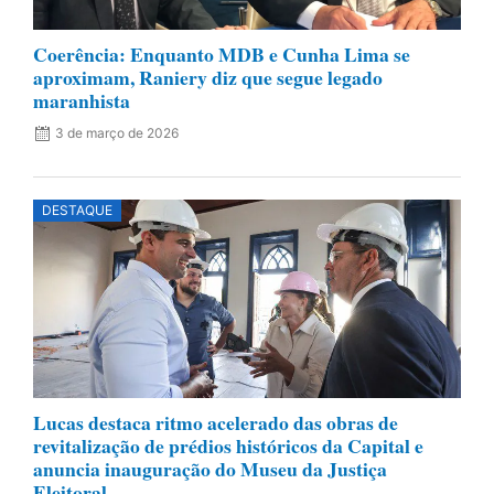
Coerência: Enquanto MDB e Cunha Lima se
aproximam, Raniery diz que segue legado
maranhista
3 de março de 2026
DESTAQUE
Lucas destaca ritmo acelerado das obras de
revitalização de prédios históricos da Capital e
anuncia inauguração do Museu da Justiça
Eleitoral