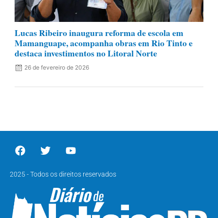
Lucas Ribeiro inaugura reforma de escola em
Mamanguape, acompanha obras em Rio Tinto e
destaca investimentos no Litoral Norte
26 de fevereiro de 2026
2025 - Todos os direitos reservados