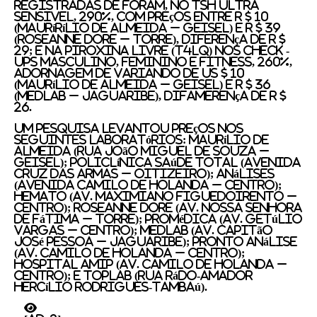
registradas de Foram, no TSH Ultra
Sensivel, 290%, com preços Entre R $ 10
(Maurírílio de Almeida – Geisel) E R $ 39
(Roseanne Dore – Torre), Diferença de R $
29; e na piroxina Livre (T4lq) NOS Check -
ups Masculino, feminino e fitness, 260%,
adornagem de variando de US $ 10
(Maurílio de Almeida – Geisel) e r $ 36
(Medlab – Jaguaribe), difamerença de R $
26.
Um Pesquisa Levantou Preços nos
Seguintes Laboratórios: Maurílio de
Almeida (Rua João Miguel de Souza –
Geisel); Policlínica Saúde Total (Avenida
Cruz Das Armas – Oitizeiro); Análises
(Avenida Camilo de Holanda – Centro);
Hemato (Av. Maximiano Figuedoirento –
Centro); Roseanne Dore (Av. Nossa Senhora
de Fátima – Torre); Promédica (av. Getúlio
vargas – centro); Medlab (Av. Capitão
José Pessoa – Jaguaribe); Pronto Análise
(Av. Camilo de Holanda – Centro);
Hospital AMIP (Av. Camilo de Holanda –
Centro); E TOPLAB (Rua Rádo-Amador
Hercílio Rodrigues-Tambaú).