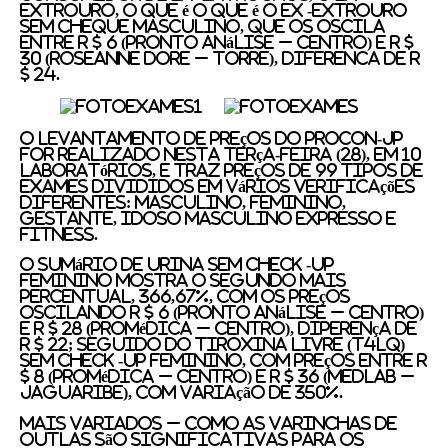
extrouro, o que é o que é o ex -extrouro
Sem cheque masculino, que os Oscila
Entre R $ 6 (Pronto Análise – Centro) E R $
30 (Roseanne Dore – Torre), DIFERENCA DE R
$ 24.
O Levantamento de Preços do procon-jp
for Realizado Nesta Terça-Feira (28), Em 10
Laboratórios, E Traz preços de 99 Tipos de
Exames Divididos em Vários verificações
DiFerentes: masculino, feminino,
gestante, idoso masculino expresso e
fitness.
O Sumário de Urina sem check -up
feminino mostra o segundo mais
percentual, 366,67%, com os preços
oscilando r $ 6 (pronto análise – centro)
e r $ 28 (promédica – centro), diperença de
r $ 22; Seguido do Tiroxina Livre (T4LQ)
Sem check -up feminino, com preços Entre R
$ 8 (Promédica – Centro) E R $ 36 (Medlab –
Jaguaribe), com VariAção de 350%.
Mais variados –
Como as varinchas de
Outlas são significativas para os