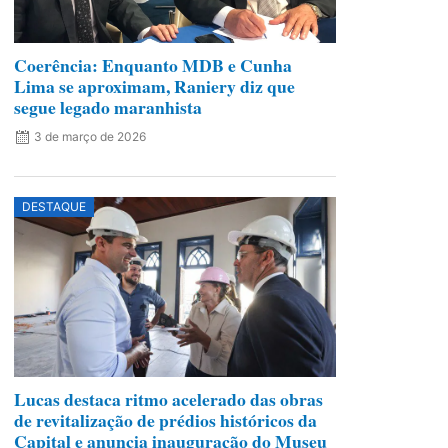
Coerência: Enquanto MDB e Cunha
Lima se aproximam, Raniery diz que
segue legado maranhista
3 de março de 2026
DESTAQUE
Lucas destaca ritmo acelerado das obras
de revitalização de prédios históricos da
Capital e anuncia inauguração do Museu