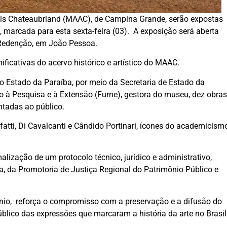
sis Chateaubriand (MAAC), de Campina Grande, serão expostas
 marcada para esta sexta-feira (03). A exposição será aberta
 Redenção, em João Pessoa.
ficativas do acervo histórico e artístico do MAAC.
 Estado da Paraíba, por meio da Secretaria de Estado da
no à Pesquisa e à Extensão (Furne), gestora do museu, dez obras
ntadas ao público.
lfatti, Di Cavalcanti e Cândido Portinari, ícones do academicism
malização de um protocolo técnico, jurídico e administrativo,
a, da Promotoria de Justiça Regional do Patrimônio Público e
ênio, reforça o compromisso com a preservação e a difusão do
blico das expressões que marcaram a história da arte no Brasil