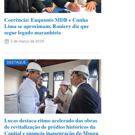
Coerência: Enquanto MDB e Cunha
Lima se aproximam, Raniery diz que
segue legado maranhista
3 de março de 2026
DESTAQUE
Lucas destaca ritmo acelerado das obras
de revitalização de prédios históricos da
Capital e anuncia inauguração do Museu