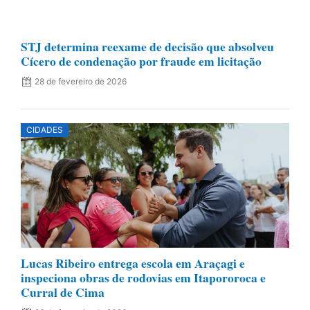
STJ determina reexame de decisão que absolveu
Cícero de condenação por fraude em licitação
28 de fevereiro de 2026
CIDADES
Lucas Ribeiro entrega escola em Araçagi e
inspeciona obras de rodovias em Itapororoca e
Curral de Cima