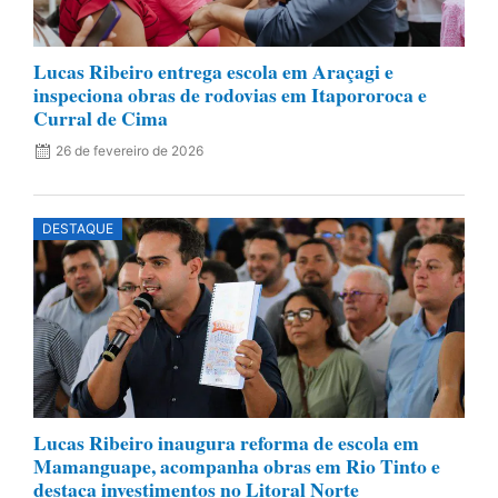
Lucas Ribeiro entrega escola em Araçagi e
inspeciona obras de rodovias em Itapororoca e
Curral de Cima
26 de fevereiro de 2026
DESTAQUE
Lucas Ribeiro inaugura reforma de escola em
Mamanguape, acompanha obras em Rio Tinto e
destaca investimentos no Litoral Norte