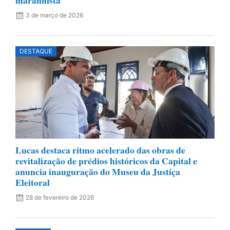
maranhista
3 de março de 2026
DESTAQUE
Lucas destaca ritmo acelerado das obras de
revitalização de prédios históricos da Capital e
anuncia inauguração do Museu da Justiça
Eleitoral
28 de fevereiro de 2026