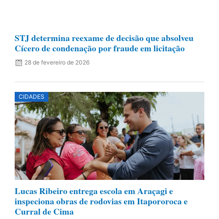
STJ determina reexame de decisão que absolveu
Cícero de condenação por fraude em licitação
28 de fevereiro de 2026
CIDADES
Lucas Ribeiro entrega escola em Araçagi e
inspeciona obras de rodovias em Itapororoca e
Curral de Cima