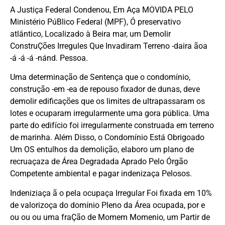
A Justiça Federal Condenou, Em Aça MOVIDA PELO
Ministério PúBlico Federal (MPF), Ó preservativo
atlântico, Localizado à Beira mar, um Demolir
ConstruÇões Irregules Que Invadiram Terreno -daira ãoa
-á -á -á -nánd. Pessoa.
Uma determinação de Sentença que o condomínio,
construção -em -ea de repouso fixador de dunas, deve
demolir edificações que os limites de ultrapassaram os
lotes e ocuparam irregularmente uma gora pública. Uma
parte do edifício foi irregularmente construada em terreno
de marinha. Além Disso, o Condomínio Está Obrigoado
Um OS entulhos da demolição, elaboro um plano de
recruaçaza de Área Degradada Aprado Pelo Órgão
Competente ambiental e pagar indenizaça Pelosos.
Indeniziaça ã o pela ocupaça Irregular Foi fixada em 10%
de valorizoça do domínio Pleno da Área ocupada, por e
ou ou ou uma fraÇão de Momem Momenio, um Partir de