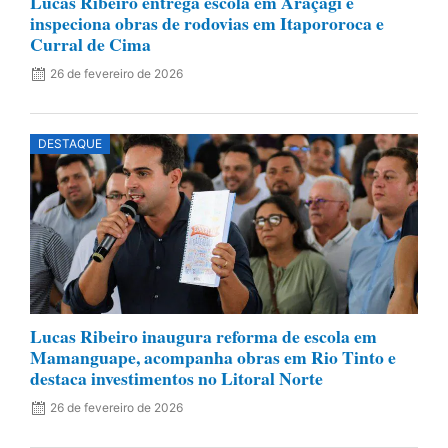
Lucas Ribeiro entrega escola em Araçagi e
inspeciona obras de rodovias em Itapororoca e
Curral de Cima
26 de fevereiro de 2026
DESTAQUE
Lucas Ribeiro inaugura reforma de escola em
Mamanguape, acompanha obras em Rio Tinto e
destaca investimentos no Litoral Norte
26 de fevereiro de 2026