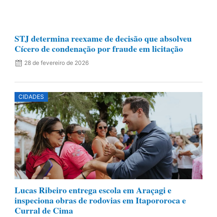
STJ determina reexame de decisão que absolveu
Cícero de condenação por fraude em licitação
28 de fevereiro de 2026
CIDADES
Lucas Ribeiro entrega escola em Araçagi e
inspeciona obras de rodovias em Itapororoca e
Curral de Cima