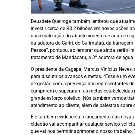
Deusdete Queiroga também lembrou que atualmen
investir cerca de R$ 2 bilhões em novas ações 
universalização do abastecimento de água e es
da adutora do Cariri, do Curimataú, da barragem
Pessoa”, pontuou, ao lembrar que ainda serão i
tratamento de Mandacaru, a 3ª adutora de água 
O presidente da Cagepa, Marcus Vinícius Neves, 
para discutir os avanços e metas. “Esse é um e
de gestão com a presença dos representantes de 
cumpriram e superaram as metas estabelecidas 
grande esforço coletivo. Nós também vamos trata
atendimento ao cliente, além de palestras sobre o
Ele também evidenciou o lançamento das novas f
cidadão vai acompanhar qualquer serviço solici
que vai nos permitir aprimorar o nosso trabalho