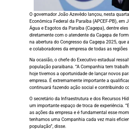
O governador João Azevêdo lançou, nesta quarta-
Econômica Federal da Paraíba (APCEF-PB), em J
Água e Esgotos da Paraíba (Cagepa), dentre eles 
diretamente com o atendente da Cagepa de forma 
na abertura do Congresso da Cagepa 2025, que ac
e colaboradores da empresa de todas as regiões 
Na ocasião, o chefe do Executivo estadual ressa
população paraibana. “A Companhia tem trabalha
hoje tivemos a oportunidade de lançar novos para 
empresa. É extremamente importante a qualifica
continuará fazendo ação social e contribuindo co
O secretário da Infraestrutura e dos Recursos H
um importante espaço de troca de experiência. 
as ações da empresa e é fundamental esse mome
tenhamos uma Companhia cada vez mais eficiente
população”, disse.