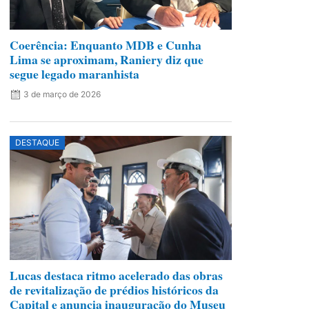
Coerência: Enquanto MDB e Cunha
Lima se aproximam, Raniery diz que
segue legado maranhista
3 de março de 2026
DESTAQUE
Lucas destaca ritmo acelerado das obras
de revitalização de prédios históricos da
Capital e anuncia inauguração do Museu