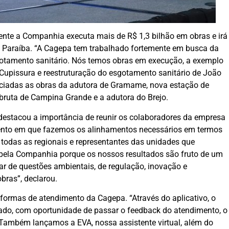
te a Companhia executa mais de R$ 1,3 bilhão em obras e irá
na Paraíba. “A Cagepa tem trabalhado fortemente em busca da
gotamento sanitário. Nós temos obras em execução, a exemplo
 Cupissura e reestruturação do esgotamento sanitário de João
niciadas as obras da adutora de Gramame, nova estação de
bruta de Campina Grande e a adutora do Brejo.
destacou a importância de reunir os colaboradores da empresa
vento em que fazemos os alinhamentos necessários em termos
todas as regionais e representantes das unidades que
pela Companhia porque os nossos resultados são fruto de um
r de questões ambientais, de regulação, inovação e
bras”, declarou.
ormas de atendimento da Cagepa. “Através do aplicativo, o
tado, com oportunidade de passar o feedback do atendimento, o
. Também lançamos a EVA, nossa assistente virtual, além do