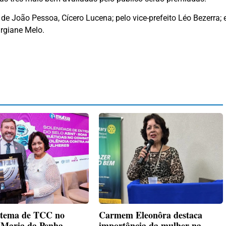
o de João Pessoa, Cícero Lucena; pelo vice-prefeito Léo Bezerra; 
irgiane Melo.
 tema de TCC no
Carmem Eleonôra destaca
o Maria da Penha
importância da mulher na