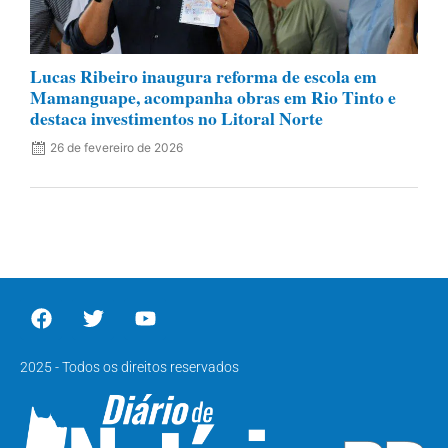
Lucas Ribeiro inaugura reforma de escola em
Mamanguape, acompanha obras em Rio Tinto e
destaca investimentos no Litoral Norte
26 de fevereiro de 2026
2025 - Todos os direitos reservados