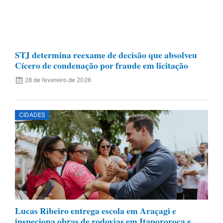
STJ determina reexame de decisão que absolveu
Cícero de condenação por fraude em licitação
28 de fevereiro de 2026
CIDADES
Lucas Ribeiro entrega escola em Araçagi e
inspeciona obras de rodovias em Itapororoca e