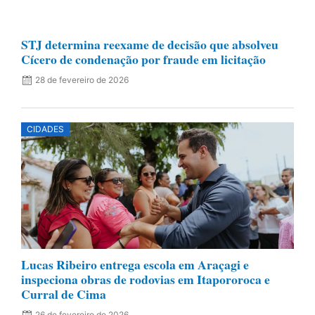
STJ determina reexame de decisão que absolveu
Cícero de condenação por fraude em licitação
28 de fevereiro de 2026
CIDADES
Lucas Ribeiro entrega escola em Araçagi e
inspeciona obras de rodovias em Itapororoca e
Curral de Cima
26 de fevereiro de 2026