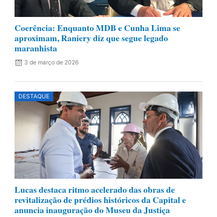
Coerência: Enquanto MDB e Cunha Lima se
aproximam, Raniery diz que segue legado
maranhista
3 de março de 2026
DESTAQUE
Lucas destaca ritmo acelerado das obras de
revitalização de prédios históricos da Capital e
anuncia inauguração do Museu da Justiça