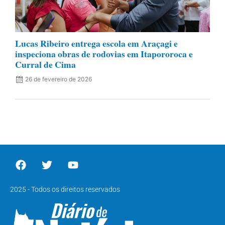
Lucas Ribeiro entrega escola em Araçagi e
inspeciona obras de rodovias em Itapororoca e
Curral de Cima
26 de fevereiro de 2026
2025 - Todos os direitos reservados