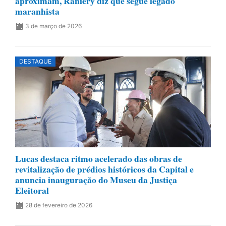
aproximam, Raniery diz que segue legado
maranhista
3 de março de 2026
DESTAQUE
Lucas destaca ritmo acelerado das obras de
revitalização de prédios históricos da Capital e
anuncia inauguração do Museu da Justiça
Eleitoral
28 de fevereiro de 2026