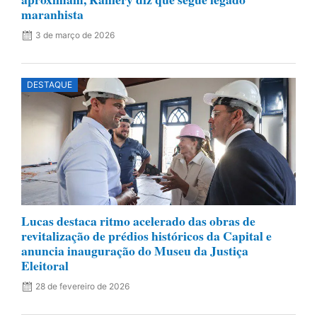
maranhista
3 de março de 2026
DESTAQUE
Lucas destaca ritmo acelerado das obras de
revitalização de prédios históricos da Capital e
anuncia inauguração do Museu da Justiça
Eleitoral
28 de fevereiro de 2026