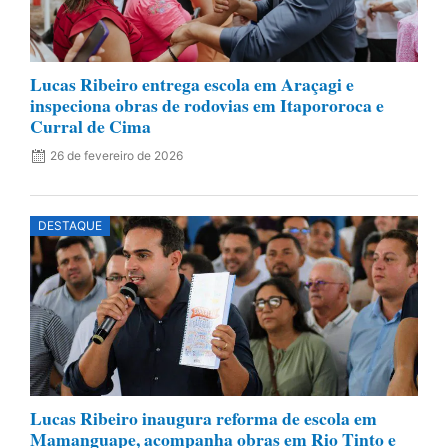
Lucas Ribeiro entrega escola em Araçagi e
inspeciona obras de rodovias em Itapororoca e
Curral de Cima
26 de fevereiro de 2026
DESTAQUE
Lucas Ribeiro inaugura reforma de escola em
Mamanguape, acompanha obras em Rio Tinto e