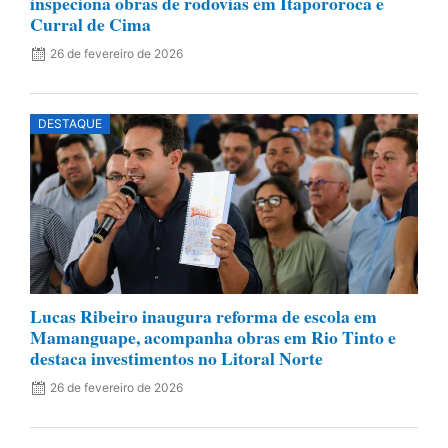
inspeciona obras de rodovias em Itapororoca e
Curral de Cima
26 de fevereiro de 2026
DESTAQUE
Lucas Ribeiro inaugura reforma de escola em
Mamanguape, acompanha obras em Rio Tinto e
destaca investimentos no Litoral Norte
26 de fevereiro de 2026