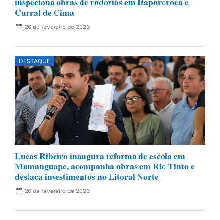
inspeciona obras de rodovias em Itapororoca e
Curral de Cima
26 de fevereiro de 2026
DESTAQUE
Lucas Ribeiro inaugura reforma de escola em
Mamanguape, acompanha obras em Rio Tinto e
destaca investimentos no Litoral Norte
26 de fevereiro de 2026