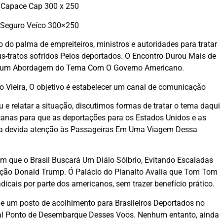
 Capace Cap 300 x 250
 Seguro Veíco 300×250
do palma de empreiteiros, ministros e autoridades para tratar
us-tratos sofridos Pelos deportados. O Encontro Durou Mais de
ra um Abordagem do Tema Com O Governo Americano.
o Vieira, O objetivo é estabelecer um canal de comunicação
u e relatar a situação, discutimos formas de tratar o tema daqui
canas para que as deportações para os Estados Unidos e as
om a devida atenção às Passageiras Em Uma Viagem Dessa
am que o Brasil Buscará Um Diálo Sólbrio, Evitando Escaladas
ão Donald Trump. Ó Palácio do Planalto Avalia que Tom Tom
icais por parte dos americanos, sem trazer benefício prático.
e um posto de acolhimento para Brasileiros Deportados no
ipal Ponto de Desembarque Desses Voos. Nenhum entanto, ainda