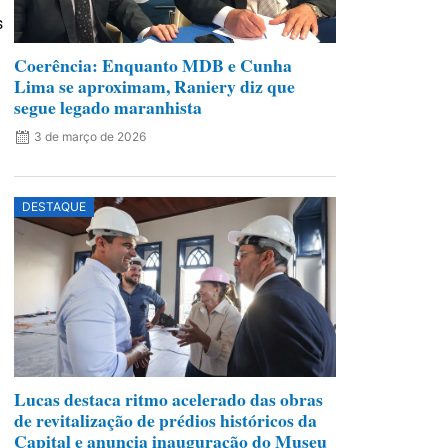
s
Coerência: Enquanto MDB e Cunha
Lima se aproximam, Raniery diz que
segue legado maranhista
3 de março de 2026
DESTAQUE
Lucas destaca ritmo acelerado das obras
de revitalização de prédios históricos da
Capital e anuncia inauguração do Museu