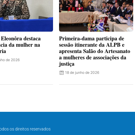
Eleonôra destaca
Primeira-dama participa de
cia da mulher na
sessão itinerante da ALPB e
ria
apresenta Salão do Artesanato
a mulheres de associações da
nho de 2026
justiça
18 de junho de 2026
odos os direitos reservados