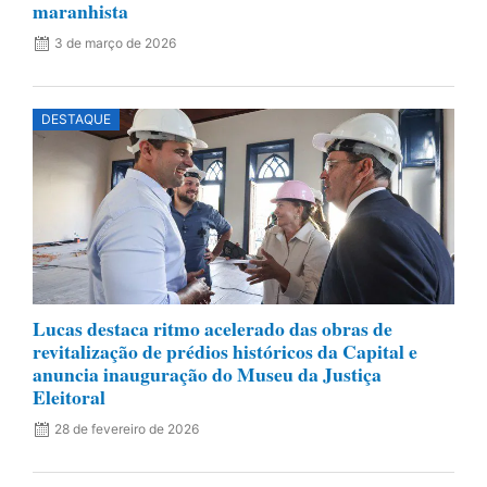
maranhista
3 de março de 2026
DESTAQUE
Lucas destaca ritmo acelerado das obras de
revitalização de prédios históricos da Capital e
anuncia inauguração do Museu da Justiça
Eleitoral
28 de fevereiro de 2026