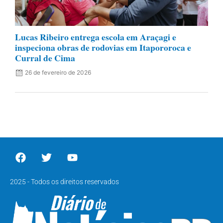
Lucas Ribeiro entrega escola em Araçagi e
inspeciona obras de rodovias em Itapororoca e
Curral de Cima
26 de fevereiro de 2026
2025 - Todos os direitos reservados