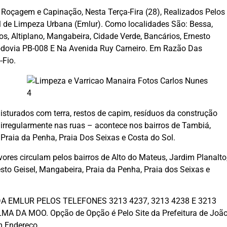
Roçagem e Capinação, Nesta Terça-Fira (28), Realizados Pelos
 de Limpeza Urbana (Emlur). Como localidades São: Bessa,
s, Altiplano, Mangabeira, Cidade Verde, Bancários, Ernesto
ovia PB-008 E Na Avenida Ruy Carneiro. Em Razão Das
-Fio.
misturados com terra, restos de capim, resíduos da construção
s irregularmente nas ruas – acontece nos bairros de Tambiá,
Praia da Penha, Praia Dos Seixas e Costa do Sol.
res circulam pelos bairros de Alto do Mateus, Jardim Planalto
esto Geisel, Mangabeira, Praia da Penha, Praia dos Seixas e
 EMLUR PELOS TELEFONES 3213 4237, 3213 4238 E 3213
 DA MOO. Opção de Opção é Pelo Site da Prefeitura de Joã
m Endereço