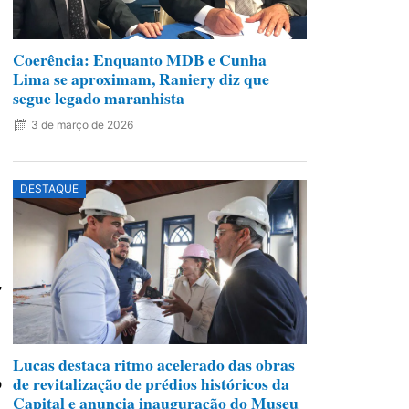
Coerência: Enquanto MDB e Cunha
Lima se aproximam, Raniery diz que
segue legado maranhista
3 de março de 2026
DESTAQUE
,
Lucas destaca ritmo acelerado das obras
de revitalização de prédios históricos da
o
Capital e anuncia inauguração do Museu