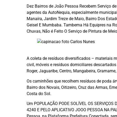
Dez Bairros de João Pessoa Recebem Serviço de 
agentes da AutoNequia, especialmente municipal
Manaíra, Jardim Treze de Maio, Bairro Dos Estado
Geisel E Mumbaba. Tambema Há Equipres na Rod
Chuvas, Não é Feito O Serviço de Pintura de Meio
A coleta de resíduos diversificados – materiais 
civil, móveis e resíduos domiciliares descartado
Roger, Jaguaribe, Centro, Mangabeira, Gramame, 
Os caminhões que recolhem resíduos de poda árvo
Bairro dos Novais, Oitizeiro, Cruz das Armas, Ern
Costa do Sol.
Um POPULAÇÃO PODE SOLÍVEL OS SERVIÇOS DA
4240 E PELO APLICATIVO JOOO PESSOA NA PALMA
Pessoa, na Plataforma Prefeitura Conectada, se