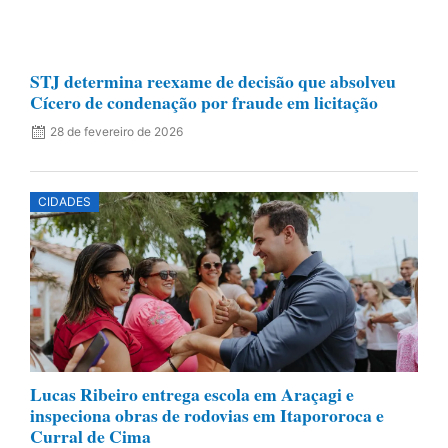
STJ determina reexame de decisão que absolveu
Cícero de condenação por fraude em licitação
28 de fevereiro de 2026
CIDADES
Lucas Ribeiro entrega escola em Araçagi e
inspeciona obras de rodovias em Itapororoca e
Curral de Cima