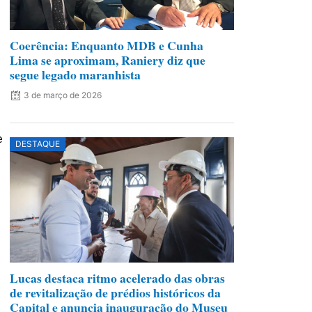
Coerência: Enquanto MDB e Cunha
Lima se aproximam, Raniery diz que
segue legado maranhista
3 de março de 2026
e
DESTAQUE
Lucas destaca ritmo acelerado das obras
de revitalização de prédios históricos da
Capital e anuncia inauguração do Museu