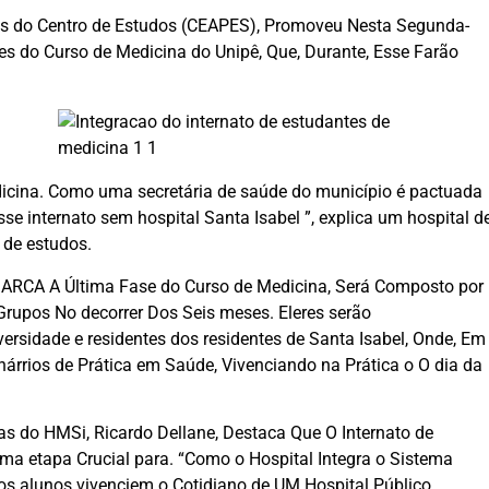
vés do Centro de Estudos (CEAPES), Promoveu Nesta Segunda-
tes do Curso de Medicina do Unipê, Que, Durante, Esse Farão
edicina. Como uma secretária de saúde do município é pactuada
e internato sem hospital Santa Isabel ”, explica um hospital d
 de estudos.
CA A Última Fase do Curso de Medicina, Será Composto por
rupos No decorrer Dos Seis meses. Eleres serão
rsidade e residentes dos residentes de Santa Isabel, Onde, Em
árrios de Prática em Saúde, Vivenciando na Prática o O dia da
s do HMSi, Ricardo Dellane, Destaca Que O Internato de
ma etapa Crucial para. “Como o Hospital Integra o Sistema
 os alunos vivenciem o Cotidiano de UM Hospital Público,