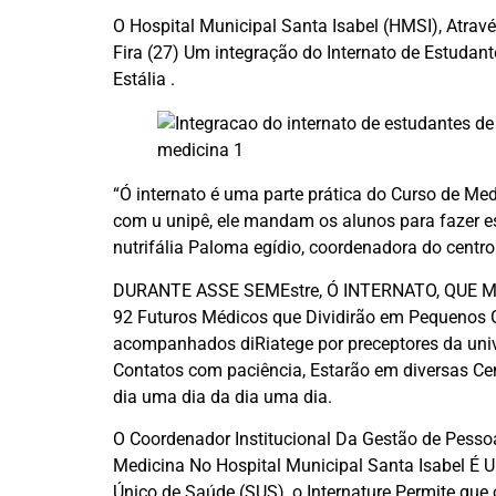
O Hospital Municipal Santa Isabel (HMSI), Atra
Fira (27) Um integração do Internato de Estudan
Estália .
“Ó internato é uma parte prática do Curso de M
com u unipê, ele mandam os alunos para fazer ess
nutrifália Paloma egídio, coordenadora do centro
DURANTE ASSE SEMEstre, Ó INTERNATO, QUE MAR
92 Futuros Médicos que Dividirão em Pequenos G
acompanhados diRiatege por preceptores da unive
Contatos com paciência, Estarão em diversas Cen
dia uma dia da dia uma dia.
O Coordenador Institucional Da Gestão de Pessoa
Medicina No Hospital Municipal Santa Isabel É U
Único de Saúde (SUS), o Internature Permite que