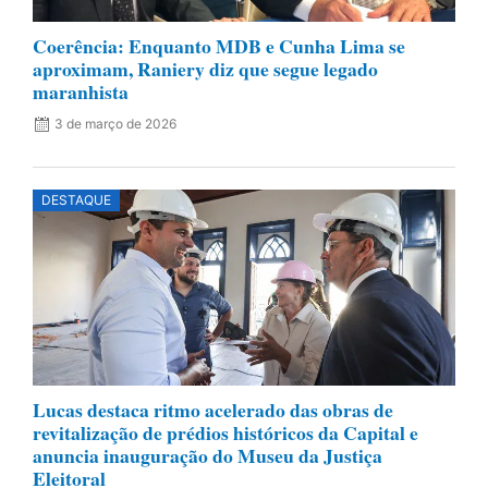
Coerência: Enquanto MDB e Cunha Lima se
aproximam, Raniery diz que segue legado
maranhista
3 de março de 2026
DESTAQUE
Lucas destaca ritmo acelerado das obras de
revitalização de prédios históricos da Capital e
anuncia inauguração do Museu da Justiça
Eleitoral