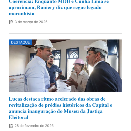
Coerência: Enquanto MDB e Cunha Lima se
aproximam, Raniery diz que segue legado
maranhista
3 de março de 2026
DESTAQUE
Lucas destaca ritmo acelerado das obras de
revitalização de prédios históricos da Capital e
anuncia inauguração do Museu da Justiça
Eleitoral
28 de fevereiro de 2026