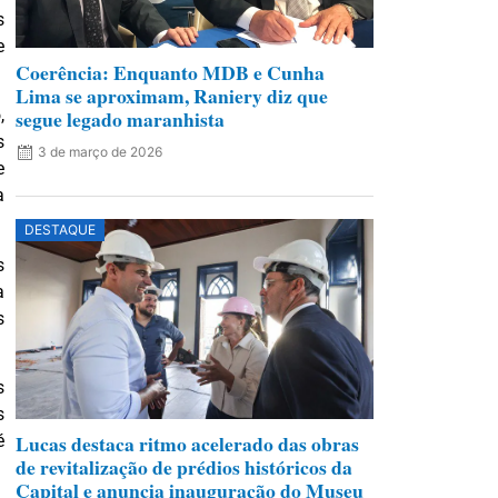
s
e
Coerência: Enquanto MDB e Cunha
Lima se aproximam, Raniery diz que
segue legado maranhista
,
s
3 de março de 2026
e
a
DESTAQUE
s
a
s
s
s
Lucas destaca ritmo acelerado das obras
é
de revitalização de prédios históricos da
Capital e anuncia inauguração do Museu