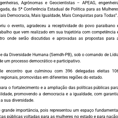
genheiras, Agrônomas e Geocientistas – APEAG, engenheir
egada, da
5ª Conferência Estadual de Política para as Mulhere
Mais Democracia, Mais Igualdade, Mais Conquistas para Todas”.
riu o evento, agradeceu a receptividade do povo paraibano 
trabalho que vem realizado em sua trajetória com competência 
tro onde serão discutidas e aprovadas as propostas para 
r e da Diversidade Humana (Semdh-PB), sob o comando de Lídi
de um processo democrático e participativo.
quele encontro que culminou com 396 delegadas eleitas 10
 regionais, promovidas em diferentes regiões do estado.
para o fortalecimento e a ampliação das políticas públicas par
alidade, promovendo a democracia e a igualdade, com garanti
 a sua diversidade.
 grande importância, pois representou um espaço fundamenta
icas públicas voltadas para as mulheres no estado
e para nação