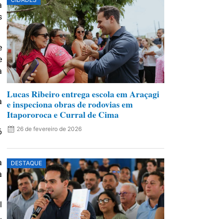
a
s
e
e
a
Lucas Ribeiro entrega escola em Araçagi
a
e inspeciona obras de rodovias em
Itapororoca e Curral de Cima
26 de fevereiro de 2026
6
a
DESTAQUE
a
l
.