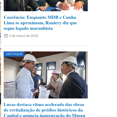
Coerência: Enquanto MDB e Cunha
Lima se aproximam, Raniery diz que
segue legado maranhista
3 de março de 2026
DESTAQUE
Lucas destaca ritmo acelerado das obras
de revitalização de prédios históricos da
Capital e anuncia inauguração do Museu